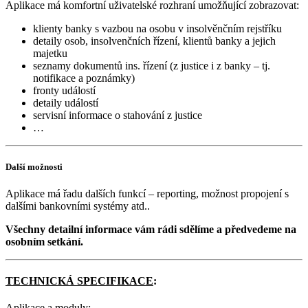
Aplikace má komfortní uživatelské rozhraní umožňující zobrazovat:
klienty banky s vazbou na osobu v insolvěnčním rejstříku
detaily osob, insolvenčních řízení, klientů banky a jejich
majetku
seznamy dokumentů ins. řízení (z justice i z banky – tj.
notifikace a poznámky)
fronty událostí
detaily událostí
servisní informace o stahování z justice
…
Další možnosti
Aplikace má řadu dalších funkcí – reporting, možnost propojení s
dalšími bankovními systémy atd..
Všechny detailní informace vám rádi sdělíme a předvedeme na
osobním setkání.
TECHNICKÁ SPECIFIKACE
:
Aplikace a moduly: