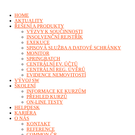
HOME
AKTUALITY
ŘEŠENÍ A PRODUKTY
VÝZVY K SOUČINNOSTI
INSOLVENČNÍ REJSTŘÍK
EXEKUCE
SPISOVÁ SLUŽBA A DATOVÉ SCHRÁNKY
MONITOR
SPRINGBATCH
CENTRÁLNÍ EV. ÚČTŮ
CENTRÁLNÍ REG. ÚVĚRŮ
EVIDENCE NEMOVITOSTÍ
VÝVOJ SW
ŠKOLENÍ
INFORMACE KE KURZŮM
PŘEHLED KURZŮ
ON-LINE TESTY
HELPDESK
KARIÉRA
O NÁS
KONTAKT
REFERENCE
COMMON ČR