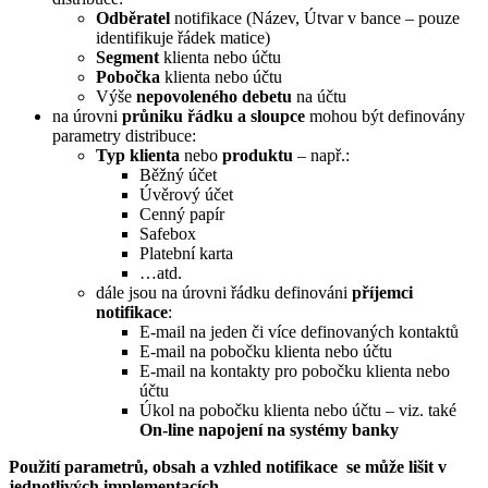
Odběratel
notifikace (Název, Útvar v bance – pouze
identifikuje řádek matice)
Segment
klienta nebo účtu
Pobočka
klienta nebo účtu
Výše
nepovoleného debetu
na účtu
na úrovni
průniku řádku a sloupce
mohou být definovány
parametry distribuce:
Typ klienta
nebo
produktu
– např.:
Běžný účet
Úvěrový účet
Cenný papír
Safebox
Platební karta
…atd.
dále jsou na úrovni řádku definováni
příjemci
notifikace
:
E-mail na jeden či více definovaných kontaktů
E-mail na pobočku klienta nebo účtu
E-mail na kontakty pro pobočku klienta nebo
účtu
Úkol na pobočku klienta nebo účtu – viz. také
On-line napojení na systémy banky
Použití parametrů, obsah a vzhled notifikace se může lišit v
jednotlivých implementacích.