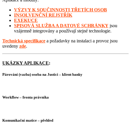
VÝZVY K SOUČINNOSTI TŘETÍCH OSOB
INSOLVENČNÍ REJSTŘÍK
EXEKUCE
SPISOVÁ SLUŽBA A DATOVÉ SCHRÁNKY
jsou
vzájemně integrovány a používají stejné technologie.
Technická specifikace
a požadavky na instalaci a provoz jsou
uvedeny
zde
.
UKÁZKY APLIKACE
:
Párování (vazba) osoba na Justici – klient banky
Workflow – fronta právníka
Komunikační matice – přehled