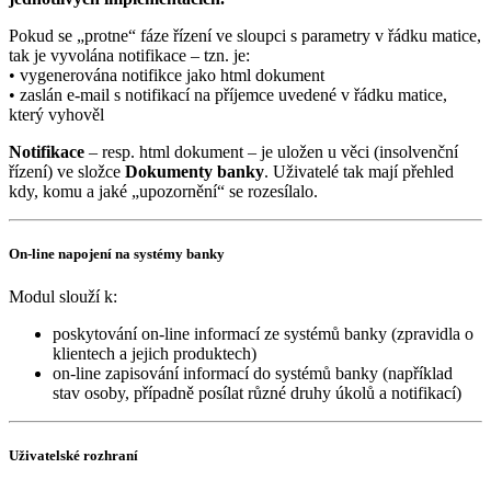
Pokud se „protne“ fáze řízení ve sloupci s parametry v řádku matice,
tak je vyvolána notifikace – tzn. je:
• vygenerována notifikce jako html dokument
• zaslán e-mail s notifikací na příjemce uvedené v řádku matice,
který vyhověl
Notifikace
– resp. html dokument – je uložen u věci (insolvenční
řízení) ve složce
Dokumenty banky
. Uživatelé tak mají přehled
kdy, komu a jaké „upozornění“ se rozesílalo.
On-line napojení na systémy banky
Modul slouží k:
poskytování on-line informací ze systémů banky (zpravidla o
klientech a jejich produktech)
on-line zapisování informací do systémů banky (například
stav osoby, případně posílat různé druhy úkolů a notifikací)
Uživatelské rozhraní