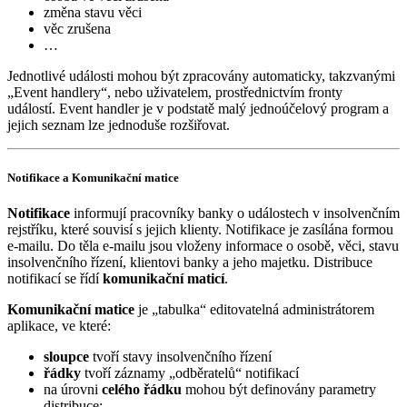
změna stavu věci
věc zrušena
…
Jednotlivé události mohou být zpracovány automaticky, takzvanými
„Event handlery“, nebo uživatelem, prostřednictvím fronty
událostí. Event handler je v podstatě malý jednoúčelový program a
jejich seznam lze jednoduše rozšiřovat.
Notifikace a Komunikační matice
Notifikace
informují pracovníky banky o událostech v insolvenčním
rejstříku, které souvisí s jejich klienty. Notifikace je zasílána formou
e-mailu. Do těla e-mailu jsou vloženy informace o osobě, věci, stavu
insolvenčního řízení, klientovi banky a jeho majetku. Distribuce
notifikací se řídí
komunikační maticí
.
Komunikační matice
je „tabulka“ editovatelná administrátorem
aplikace, ve které:
sloupce
tvoří stavy insolvenčního řízení
řádky
tvoří záznamy „odběratelů“ notifikací
na úrovni
celého řádku
mohou být definovány parametry
distribuce: