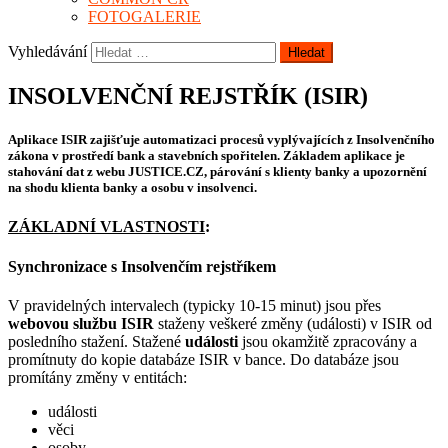
FOTOGALERIE
Vyhledávání
INSOLVENČNÍ REJSTŘÍK (ISIR)
Aplikace ISIR zajišťuje automatizaci procesů vyplývajících z Insolvenčního
zákona v prostředí bank a stavebních spořitelen. Základem aplikace je
stahování dat z webu JUSTICE.CZ, párování s klienty banky a upozornění
na shodu klienta banky a osobu v insolvenci.
ZÁKLADNÍ VLASTNOSTI
:
Synchronizace s Insolvenčím rejstříkem
V pravidelných intervalech (typicky 10-15 minut) jsou přes
webovou službu ISIR
staženy veškeré změny (události) v ISIR od
posledního stažení. Stažené
události
jsou okamžitě zpracovány a
promítnuty do kopie databáze ISIR v bance. Do databáze jsou
promítány změny v entitách:
události
věci
osoby