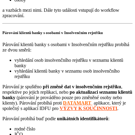
a vazbách mezi nimi. Dále tyto události vstupují do workflow
zpracování.
Párování klientů banky s osobami v Insolvenčním rejstříku
Párování klientů banky s osobami v Insolvenčním rejstříku probíhá
ze dvou směrů:
vyhledání osob insolvenčního rejstříku v seznamu klientů
banky
vyhledání klientů banky v seznamu osob insolvenčního
rejstříku
Párování je spuštěno
při změně dat v insolvenčním rejstříku
,
respektive po jejich replikaci, nebo
po aktualizaci seznamu klientů
banky
(párování je prováděno pouze pro změněné osoby nebo
klienty). Párování probíhá proti
DATAMART
aplikace, který je
společný s aplikací IDFU pro
VÝZVY K SOUČINNOSTI
.
Párování probíhá buď podle
unikátních identifikátorů
:
rodné číslo
IČO