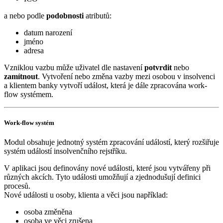
a nebo podle
podobnosti
atributů:
datum narození
jméno
adresa
Vzniklou vazbu může uživatel dle nastavení
potvrdit
nebo
zamítnout
. Vytvoření nebo změna vazby mezi osobou v insolvenci
a klientem banky vytvoří událost, která je dále zpracována work-
flow systémem.
Work-flow systém
Modul obsahuje jednotný systém zpracování událostí, který rozšiřuje
systém událostí insolvenčního rejstříku.
V aplikaci jsou definovány nové události, které jsou vytvářeny při
různých akcích. Tyto události umožňují a zjednodušují definici
procesů.
Nové události u osoby, klienta a věci jsou například:
osoba změněna
osoba ve věci zrušena