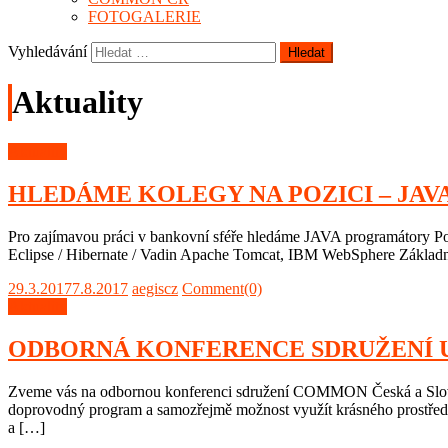
FOTOGALERIE
Vyhledávání
Aktuality
Aktuality
HLEDÁME KOLEGY NA POZICI – JA
Pro zajímavou práci v bankovní sféře hledáme JAVA programátory Poža
Eclipse / Hibernate / Vadin Apache Tomcat, IBM WebSphere Základní 
29.3.2017
7.8.2017
aegiscz
Comment(0)
Aktuality
ODBORNÁ KONFERENCE SDRUŽENÍ UŽI
Zveme vás na odbornou konferenci sdružení COMMON Česká a Slovens
doprovodný program a samozřejmě možnost využít krásného prostředí
a […]