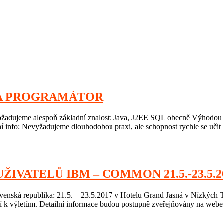
VA PROGRAMÁTOR
dujeme alespoň základní znalost: Java, J2EE SQL obecně Výhodou (ale n
info: Nevyžadujeme dlouhodobou praxi, ale schopnost rychle se učit a
VATELŮ IBM – COMMON 21.5.-23.5.2
ká republika: 21.5. – 23.5.2017 v Hotelu Grand Jasná v Nízkých Tat
 k výletům. Detailní informace budou postupně zveřejňovány na webe