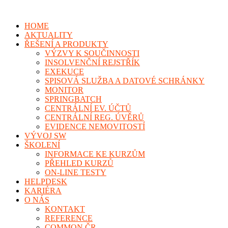
HOME
AKTUALITY
ŘEŠENÍ A PRODUKTY
VÝZVY K SOUČINNOSTI
INSOLVENČNÍ REJSTŘÍK
EXEKUCE
SPISOVÁ SLUŽBA A DATOVÉ SCHRÁNKY
MONITOR
SPRINGBATCH
CENTRÁLNÍ EV. ÚČTŮ
CENTRÁLNÍ REG. ÚVĚRŮ
EVIDENCE NEMOVITOSTÍ
VÝVOJ SW
ŠKOLENÍ
INFORMACE KE KURZŮM
PŘEHLED KURZŮ
ON-LINE TESTY
HELPDESK
KARIÉRA
O NÁS
KONTAKT
REFERENCE
COMMON ČR